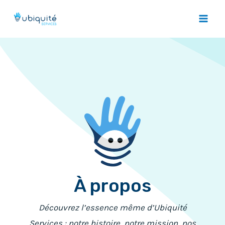
Aller
au
Mai
contenu
Men
À propos
Découvrez l’essence même d’Ubiquité
Services : notre histoire, notre mission, nos